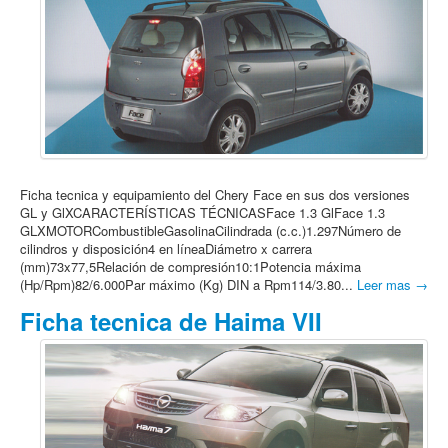
Ficha tecnica y equipamiento del Chery Face en sus dos versiones
GL y GlXCARACTERÍSTICAS TÉCNICASFace 1.3 GlFace 1.3
GLXMOTORCombustibleGasolinaCilindrada (c.c.)1.297Número de
cilindros y disposición4 en líneaDiámetro x carrera
(mm)73x77,5Relación de compresión10:1Potencia máxima
(Hp/Rpm)82/6.000Par máximo (Kg) DIN a Rpm114/3.80...
Leer mas →
Ficha tecnica de Haima VII