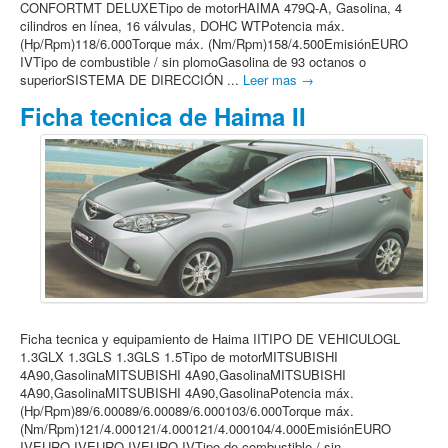
CONFORTMT DELUXETipo de motorHAIMA 479Q-A, Gasolina, 4
cilindros en línea, 16 válvulas, DOHC WTPotencia máx.
(Hp/Rpm)118/6.000Torque máx. (Nm/Rpm)158/4.500EmisiónEURO
IVTipo de combustible / sin plomoGasolina de 93 octanos o
superiorSISTEMA DE DIRECCIÓN ...
Leer mas →
Ficha tecnica de Haima II
Ficha tecnica y equipamiento de Haima IITIPO DE VEHICULOGL
1.3GLX 1.3GLS 1.3GLS 1.5Tipo de motorMITSUBISHI
4A90,GasolinaMITSUBISHI 4A90,GasolinaMITSUBISHI
4A90,GasolinaMITSUBISHI 4A90,GasolinaPotencia máx.
(Hp/Rpm)89/6.00089/6.00089/6.000103/6.000Torque máx.
(Nm/Rpm)121/4.000121/4.000121/4.000104/4.000EmisiónEURO
IVEURO IVEURO IVEURO IVTipo de combustible / sin