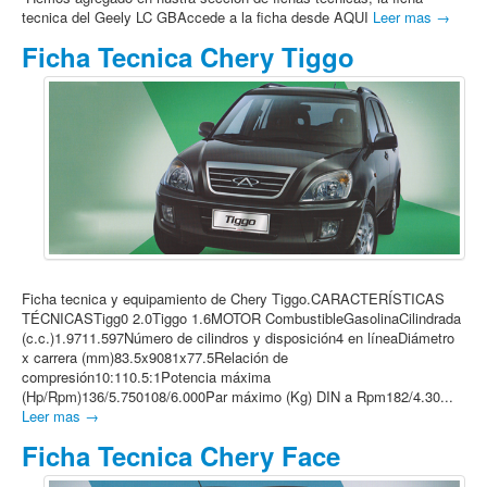
tecnica del Geely LC GBAccede a la ficha desde AQUI
Leer mas →
Ficha Tecnica Chery Tiggo
Ficha tecnica y equipamiento de Chery Tiggo.CARACTERÍSTICAS
TÉCNICASTigg0 2.0Tiggo 1.6MOTOR CombustibleGasolinaCilindrada
(c.c.)1.9711.597Número de cilindros y disposición4 en líneaDiámetro
x carrera (mm)83.5x9081x77.5Relación de
compresión10:110.5:1Potencia máxima
(Hp/Rpm)136/5.750108/6.000Par máximo (Kg) DIN a Rpm182/4.30...
Leer mas →
Ficha Tecnica Chery Face