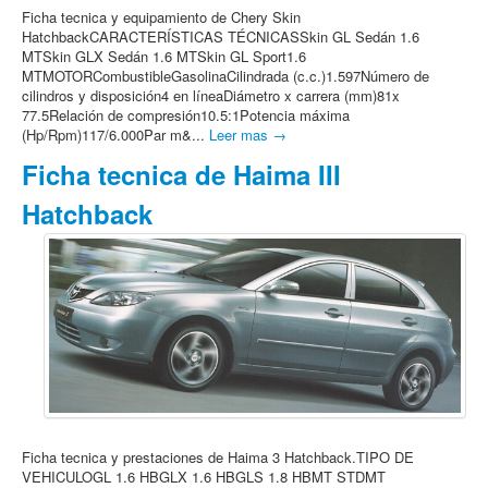
Ficha tecnica y equipamiento de Chery Skin
HatchbackCARACTERÍSTICAS TÉCNICASSkin GL Sedán 1.6
MTSkin GLX Sedán 1.6 MTSkin GL Sport1.6
MTMOTORCombustibleGasolinaCilindrada (c.c.)1.597Número de
cilindros y disposición4 en líneaDiámetro x carrera (mm)81x
77.5Relación de compresión10.5:1Potencia máxima
(Hp/Rpm)117/6.000Par m&...
Leer mas →
Ficha tecnica de Haima III
Hatchback
Ficha tecnica y prestaciones de Haima 3 Hatchback.TIPO DE
VEHICULOGL 1.6 HBGLX 1.6 HBGLS 1.8 HBMT STDMT