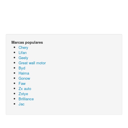
Marcas populares
Chery
Lifan
Geely
Great wall motor
Byd
Haima
Gonow
Faw
Zx auto
Zotye
Brilliance
Jac