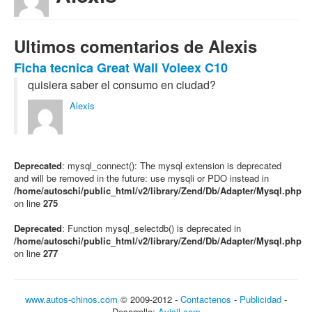
Ultimos comentarios de Alexis
Ficha tecnica Great Wall Voleex C10
quisiera saber el consumo en ciudad?
Alexis
Deprecated
: mysql_connect(): The mysql extension is deprecated
and will be removed in the future: use mysqli or PDO instead in
/home/autoschi/public_html/v2/library/Zend/Db/Adapter/Mysql.php
on line
275
Deprecated
: Function mysql_selectdb() is deprecated in
/home/autoschi/public_html/v2/library/Zend/Db/Adapter/Mysql.php
on line
277
www.autos-chinos.com
© 2009-2012 -
Contactenos
-
Publicidad
-
Desarrollo:
Avisil.com