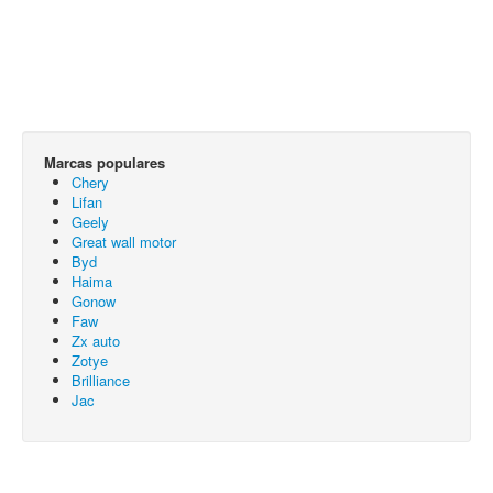
Marcas populares
Chery
Lifan
Geely
Great wall motor
Byd
Haima
Gonow
Faw
Zx auto
Zotye
Brilliance
Jac