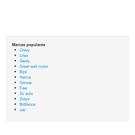
Marcas populares
Chery
Lifan
Geely
Great wall motor
Byd
Haima
Gonow
Faw
Zx auto
Zotye
Brilliance
Jac