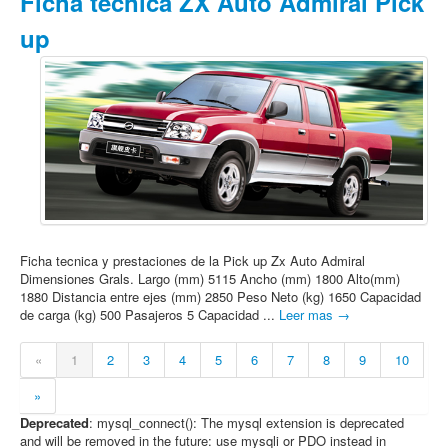
Ficha tecnica ZX Auto Admiral Pick
up
Ficha tecnica y prestaciones de la Pick up Zx Auto Admiral
Dimensiones Grals. Largo (mm) 5115 Ancho (mm) 1800 Alto(mm)
1880 Distancia entre ejes (mm) 2850 Peso Neto (kg) 1650 Capacidad
de carga (kg) 500 Pasajeros 5 Capacidad ...
Leer mas →
«
1
2
3
4
5
6
7
8
9
10
»
Deprecated
: mysql_connect(): The mysql extension is deprecated
and will be removed in the future: use mysqli or PDO instead in