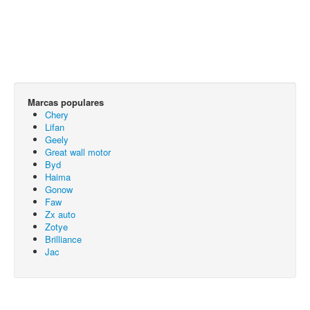
Marcas populares
Chery
Lifan
Geely
Great wall motor
Byd
Haima
Gonow
Faw
Zx auto
Zotye
Brilliance
Jac