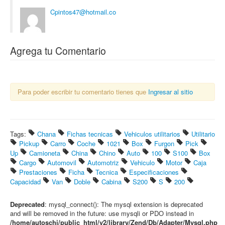
Cpintos47@hotmail.co
Agrega tu Comentario
Para poder escribir tu comentario tienes que
Ingresar al sitio
Tags:
Chana
Fichas tecnicas
Vehiculos utilitarios
Utilitario
Pickup
Carro
Coche
1021
Box
Furgon
Pick
Up
Camioneta
China
Chino
Auto
100
S100
Box
Cargo
Automovil
Automotriz
Vehiculo
Motor
Caja
Prestaciones
Ficha
Tecnica
Especificaciones
Capacidad
Van
Doble
Cabina
S200
S
200
Deprecated
: mysql_connect(): The mysql extension is deprecated
and will be removed in the future: use mysqli or PDO instead in
/home/autoschi/public_html/v2/library/Zend/Db/Adapter/Mysql.php