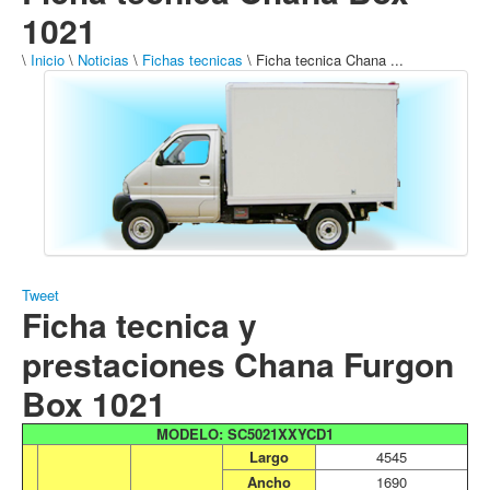
1021
\
Inicio
\
Noticias
\
Fichas tecnicas
\ Ficha tecnica Chana ...
Tweet
Ficha tecnica y
prestaciones Chana Furgon
Box 1021
MODELO: SC5021XXYCD1
Largo
4545
Ancho
1690