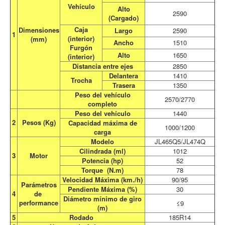
Vehículo
Alto
2590
(Cargado)
Caja
Dimensiones
Largo
2590
1
(interior)
(mm)
Ancho
1510
Furgón
Alto
1650
(interior)
Distancia entre ejes
2850
Delantera
1410
Trocha
Trasera
1350
Peso del vehículo
2570/2770
completo
Peso del vehículo
1440
2
Pesos (Kg)
Capacidad máxima de
1000/1200
carga
Modelo
JL465Q5/JL474Q
Cilindrada (ml)
1012
3
Motor
Potencia (hp)
52
Torque (N.m)
78
Velocidad Máxima (km./h)
90/95
Parámetros
Pendiente Máxima (%)
30
4
de
Diámetro mínimo de giro
performance
≤9
(m)
5
Rodado
185R14