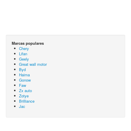
Marcas populares
Chery
Lifan
Geely
Great wall motor
Byd
Haima
Gonow
Faw
Zx auto
Zotye
Brilliance
Jac