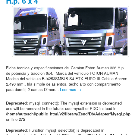
H.p. 6 x 4
Ficha tecnica y especificaciones del Camion Foton Auman 336 H.p.
de potencia y traccion 6x4. Marca del vehiculo FOTON AUMAN
Modelo del vehiculo BJ4253SMFJB-S4 ETX EURO III Cabina Ancho:
2.490 mm., fila simple de asientos, techo alto con compartimento
para dormir, 2 camas Dimen...
Leer mas →
Deprecated
: mysql_connect(): The mysql extension is deprecated
and will be removed in the future: use mysqli or PDO instead in
/home/autoschi/public_html/v2/library/Zend/Db/Adapter/Mysql.php
on line
275
Deprecated
: Function mysql_selectdb() is deprecated in