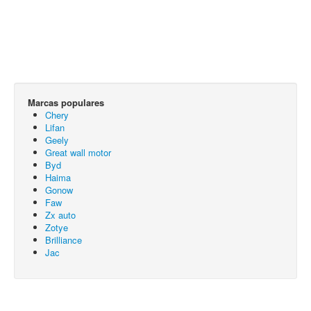
Marcas populares
Chery
Lifan
Geely
Great wall motor
Byd
Haima
Gonow
Faw
Zx auto
Zotye
Brilliance
Jac