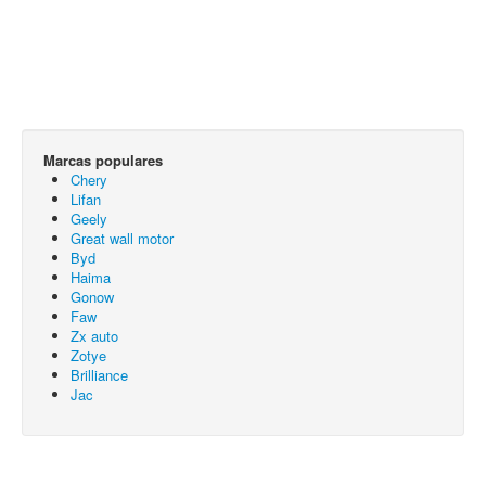
Marcas populares
Chery
Lifan
Geely
Great wall motor
Byd
Haima
Gonow
Faw
Zx auto
Zotye
Brilliance
Jac