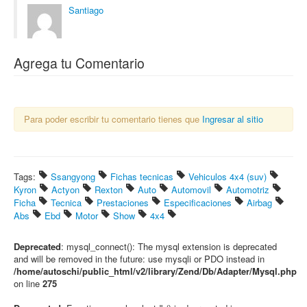
Santiago
Agrega tu Comentario
Para poder escribir tu comentario tienes que
Ingresar al sitio
Tags:
Ssangyong
Fichas tecnicas
Vehiculos 4x4 (suv)
Kyron
Actyon
Rexton
Auto
Automovil
Automotriz
Ficha
Tecnica
Prestaciones
Especificaciones
Airbag
Abs
Ebd
Motor
Show
4x4
Deprecated
: mysql_connect(): The mysql extension is deprecated
and will be removed in the future: use mysqli or PDO instead in
/home/autoschi/public_html/v2/library/Zend/Db/Adapter/Mysql.php
on line
275