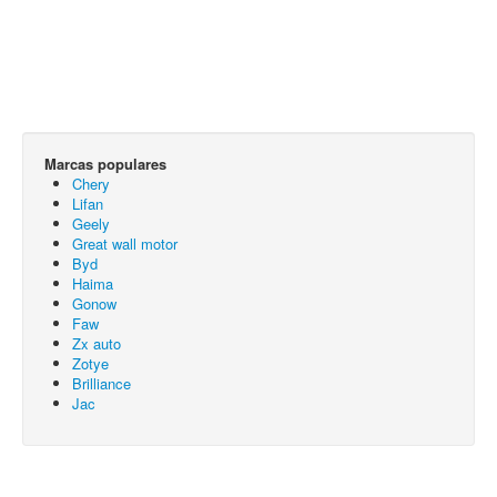
Marcas populares
Chery
Lifan
Geely
Great wall motor
Byd
Haima
Gonow
Faw
Zx auto
Zotye
Brilliance
Jac